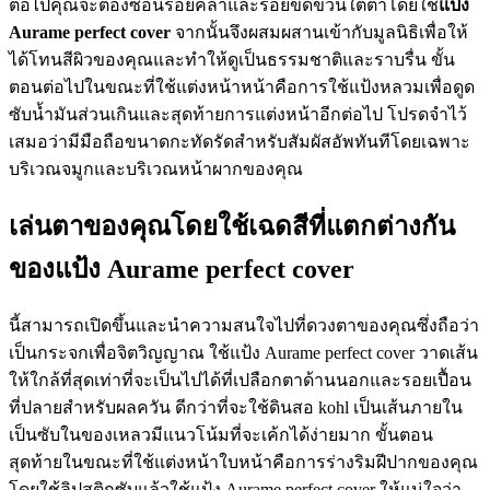
ต่อไปคุณจะต้องซ่อนรอยคล้ำและรอยขีดข่วนใต้ตาโดยใช้
แป้ง
Aurame perfect cover
จากนั้นจึงผสมผสานเข้ากับมูลนิธิเพื่อให้
ได้โทนสีผิวของคุณและทำให้ดูเป็นธรรมชาติและราบรื่น ขั้น
ตอนต่อไปในขณะที่ใช้แต่งหน้าหน้าคือการใช้แป้งหลวมเพื่อดูด
ซับน้ำมันส่วนเกินและสุดท้ายการแต่งหน้าอีกต่อไป โปรดจำไว้
เสมอว่ามีมือถือขนาดกะทัดรัดสำหรับสัมผัสอัพทันทีโดยเฉพาะ
บริเวณจมูกและบริเวณหน้าผากของคุณ
เล่นตาของคุณโดยใช้เฉดสีที่แตกต่างกัน
ของแป้ง Aurame perfect cover
นี้สามารถเปิดขึ้นและนำความสนใจไปที่ดวงตาของคุณซึ่งถือว่า
เป็นกระจกเพื่อจิตวิญญาณ ใช้แป้ง Aurame perfect cover วาดเส้น
ให้ใกล้ที่สุดเท่าที่จะเป็นไปได้ที่เปลือกตาด้านนอกและรอยเปื้อน
ที่ปลายสำหรับผลควัน ดีกว่าที่จะใช้ดินสอ kohl เป็นเส้นภายใน
เป็นซับในของเหลวมีแนวโน้มที่จะเค้กได้ง่ายมาก ขั้นตอน
สุดท้ายในขณะที่ใช้แต่งหน้าใบหน้าคือการร่างริมฝีปากของคุณ
โดยใช้ลิปสติกซับแล้วใช้แป้ง Aurame perfect cover ให้แน่ใจว่า