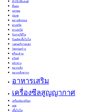
ทัวร์นิวซีแลนด์
ที่นอน
ปลูกผม
ปุ่มกด
พลาสติกปูบ่อ
พวงหรีด
พาเลทไม้
รับถ่ายวีดีโอ
รับผลิตเสื้อโปโล
วงดนตรีงานแต่ง
วัสดุก่อสร้าง
ศรีษะล้าน
สวิทช์
หน้าต่าง
หมวกเด็ก
หมวกเด็กทารก
อาหารเสริม
เครื่องซีลสูญญากาศ
เครื่องนับเหรียญ
เคส
เสื้อโปโล