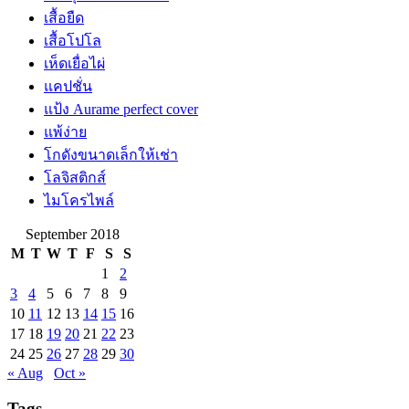
เสื้อยืด
เสื้อโปโล
เห็ดเยื่อไผ่
แคปชั่น
แป้ง Aurame perfect cover
แพ้ง่าย
โกดังขนาดเล็กให้เช่า
โลจิสติกส์
ไมโครไพล์
September 2018
M
T
W
T
F
S
S
1
2
3
4
5
6
7
8
9
10
11
12
13
14
15
16
17
18
19
20
21
22
23
24
25
26
27
28
29
30
« Aug
Oct »
Tags