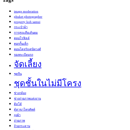
image moderation
phuket photographer
property koh samui
กระเป๋าผ้า
การสูญเสียเส้นผม
คลอโรฟิลล์
คอกกั้นเด็ก
คอนโดจรัญสนิทวงศ์
จองทะเบียนรถ
จัดเลี้ยง
ชุดจีน
ชุดชั้นในไม่มีโครง
ช่างกล้อง
ช่างถ่ายภาพแต่งงาน
ดิลโด้
ตู้สาขาโทรศัพท์
ถุงผ้า
ถ่ายภาพ
ถ้วยกระดาษ