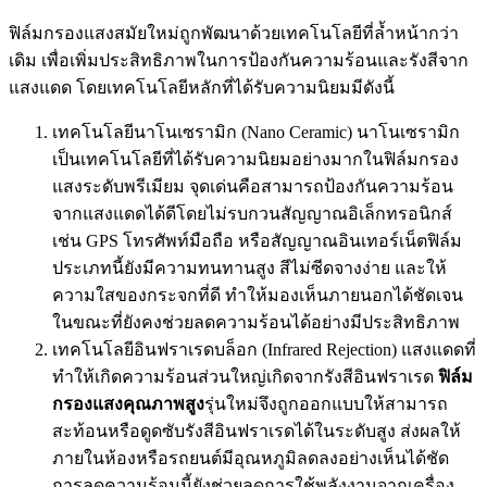
ฟิล์มกรองแสงสมัยใหม่ถูกพัฒนาด้วยเทคโนโลยีที่ล้ำหน้ากว่า
เดิม เพื่อเพิ่มประสิทธิภาพในการป้องกันความร้อนและรังสีจาก
แสงแดด โดยเทคโนโลยีหลักที่ได้รับความนิยมมีดังนี้
เทคโนโลยีนาโนเซรามิก (Nano Ceramic) นาโนเซรามิก
เป็นเทคโนโลยีที่ได้รับความนิยมอย่างมากในฟิล์มกรอง
แสงระดับพรีเมียม จุดเด่นคือสามารถป้องกันความร้อน
จากแสงแดดได้ดีโดยไม่รบกวนสัญญาณอิเล็กทรอนิกส์
เช่น GPS โทรศัพท์มือถือ หรือสัญญาณอินเทอร์เน็ตฟิล์ม
ประเภทนี้ยังมีความทนทานสูง สีไม่ซีดจางง่าย และให้
ความใสของกระจกที่ดี ทำให้มองเห็นภายนอกได้ชัดเจน
ในขณะที่ยังคงช่วยลดความร้อนได้อย่างมีประสิทธิภาพ
เทคโนโลยีอินฟราเรดบล็อก (Infrared Rejection) แสงแดดที่
ทำให้เกิดความร้อนส่วนใหญ่เกิดจากรังสีอินฟราเรด
ฟิล์ม
กรองแสงคุณภาพสูง
รุ่นใหม่จึงถูกออกแบบให้สามารถ
สะท้อนหรือดูดซับรังสีอินฟราเรดได้ในระดับสูง ส่งผลให้
ภายในห้องหรือรถยนต์มีอุณหภูมิลดลงอย่างเห็นได้ชัด
การลดความร้อนนี้ยังช่วยลดการใช้พลังงานจากเครื่อง