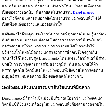
ขนมหวานที่มีน้ำตาลสูง ด้วยรสชาติหวานอมเปรี้ยว เคี้ยวหนึบ
และกลิ่นหอมเฉพาะตัวของมะม่วง ทำให้มะม่วงอบแห้งกลาย
เป็นของว่างยอดนิยมที่หลายคนโปรดปราน
Dried mango
อย่างไรก็ตาม หลายคนอาจยังไม่ทราบว่ามะม่วงอบแห้งไม่ได้
เป็นเพียงแค่ของว่างแสนอร่อยเท่านั้น
แต่ยังแฝงไว้ด้วยคุณประโยชน์มากมายที่คุณอาจไม่เคยรู้มาก่อน
อันดับแรก มะม่วงอบแห้งอุดมไปด้วยสารอาหารที่มีประโยชน์
ต่อร่างกาย แม้ว่าจะผ่านกระบวนการอบแห้งซึ่งอาจทำให้
ปริมาณน้ำในผลไม้ลดลง แต่สารอาหารสำคัญยังคงถูกเก็บ
รักษาไว้ได้ในระดับสูง Dried mango โดยเฉพาะวิตามินเอที่มีส่วน
ช่วยในการบำรุงสายตา เสริมสร้างภูมิคุ้มกัน และช่วยให้ผิว
พรรณดูสดใส วิตามินเอในมะม่วงอบแห้งยังช่วยในการต่อต้าน
อนุมูลอิสระ ชะลอความเสื่อมของเซลล์ในร่างกาย
มะม่วงอบแห้งแบบธรรมชาติหรือแบบที่มีฉลาก
Dried mango มีวิตามินซี แม้จะมีปริมาณน้อยกว่ามะม่วงสด แต่
วิตามินซีที่ยังหลงเหลืออยู่ในมะม่วงอบแห้งก็ยังสามารถช่วยใน