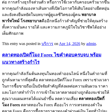
ต่อ การสร้างธุรกิจส่วนตัว หรือการใช้เวลากับครอบครัวมากขึ้น
หากคุณกำลังมองหาเส้นทางที่เปิดโอกาสให้เติบโตอย่างยืดหยุ่น
และยังคงยืนหยัดในบทบาทผู้ดูแลชีวิตของผู้คน
พยาบาล
พาร์ทไทม์ โรงพยาบาล
คืออีกหนึ่งก้าวสำคัญที่ช่วยให้คุณสร้าง
ทั้งความมั่นคง รายได้ และความภาคภูมิใจในวิชาชีพได้อย่าง
เต็มศักยภาพ
This entry was posted in
บริการ
on
Apr 14, 2026
by
admin
.
ตลาดทองเปิดกี่โมง Forex ไขคำตอบครบจบ พร้อม
แนวทางสร้างกำไร
หากคุณกำลังเริ่มต้นลงทุนในทองคำออนไลน์ หนึ่งในคำถามที่
ถูกค้นหามากที่สุดคือ ตลาดทองเปิดกี่โมง Forex เพราะช่วงเวลา
ในการซื้อขายถือเป็นปัจจัยสำคัญที่ส่งผลต่อความผันผวน ราคา
และโอกาสทำกำไร การเข้าใจเวลาตลาดอย่างถูกต้องจะช่วยให้
คุณวางแผนเทรดได้แม่นยำขึ้น ลดความเสี่ยง
ตลาดทองเปิดกี่
โมง
Forex
ตลาดทองใน Forex คืออะไร การเทรดทองคำใน
ตลาด Forex คือการซื้อขายราคาทองคำผ่านคู่เงิน โดยทั่วไปจะ