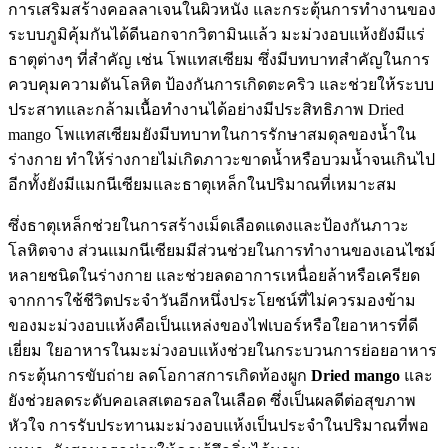
การเสริมสร้างคอลลาเจนในผิวหนัง และกระตุ้นการทำงานของ
ระบบภูมิคุ้มกันได้ดีนอกจากวิตามินแล้ว มะม่วงอบแห้งยังมีแร่
ธาตุต่างๆ ที่สำคัญ เช่น โพแทสเซียม ซึ่งมีบทบาทสำคัญในการ
ควบคุมความดันโลหิต ป้องกันการเกิดตะคริว และช่วยให้ระบบ
ประสาทและกล้ามเนื้อทำงานได้อย่างมีประสิทธิภาพ Dried
mango โพแทสเซียมยังมีบทบาทในการรักษาสมดุลของน้ำใน
ร่างกาย ทำให้ร่างกายไม่เกิดภาวะขาดน้ำหรือบวมน้ำจนเกินไป
อีกทั้งยังมีแมกนีเซียมและธาตุเหล็กในปริมาณที่เหมาะสม
ซึ่งธาตุเหล็กช่วยในการสร้างเม็ดเลือดแดงและป้องกันภาวะ
โลหิตจาง ส่วนแมกนีเซียมมีส่วนช่วยในการทำงานของเอนไซม์
หลายชนิดในร่างกาย และช่วยลดอาการเหนื่อยล้าหรือเครียด
จากการใช้ชีวิตประจำวันอีกหนึ่งประโยชน์ที่ไม่ควรมองข้าม
ของมะม่วงอบแห้งคือเป็นแหล่งของไฟเบอร์หรือใยอาหารที่ดี
เยี่ยม ใยอาหารในมะม่วงอบแห้งช่วยในกระบวนการย่อยอาหาร
กระตุ้นการขับถ่าย ลดโอกาสการเกิดท้องผูก
Dried mango
และ
ยังช่วยลดระดับคอเลสเตอรอลในเลือด ซึ่งเป็นผลดีต่อสุขภาพ
หัวใจ การรับประทานมะม่วงอบแห้งเป็นประจำในปริมาณที่พอ