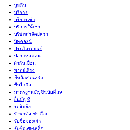
นูสกิน
บริการ
บริการเช่า
บริการให้เช่า
บริษัทกำจัดปลวก
บิทคอยน์
ประกันรถยนต์
ปลาแซลมอน
ผ้ากันเปี้อน
พากย์เสียง
พืชผักสวนครัว
พื้นไวนิล
มาตรฐานบัญชีฉบับที่ 19
ยื่นบัญชี
รถสิบล้อ
รักษาข้อเข่าเสื่อม
รับซื้อของเก่า
รับซื้อเศษเหล็ก