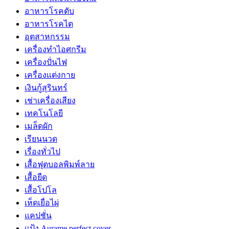
อาหารโรคตับ
อาหารโรคไต
อุตสาหกรรม
เครื่องทำไอศกรีม
เครื่องปั่นไฟ
เครื่องแต่งกาย
เงินกู้สุรินทร์
เช่าเครื่องเสียง
เทคโนโลยี
เมล็ดผัก
เรียนนวด
เรื่องทั่วไป
เสื้อฟุตบอลพิมพ์ลาย
เสื้อยืด
เสื้อโปโล
เห็ดเยื่อไผ่
แคปชั่น
แป้ง Aurame perfect cover