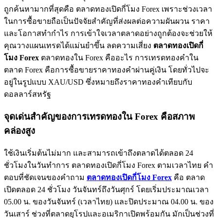
ถูกค้นหามากที่สุดคือ ตลาดทองเปิดกี่โมง Forex เพราะช่วงเวลา
ในการซื้อขายถือเป็นปัจจัยสำคัญที่ส่งผลต่อความผันผวน ราคา
และโอกาสทำกำไร การเข้าใจเวลาตลาดอย่างถูกต้องจะช่วยให้
คุณวางแผนเทรดได้แม่นยำขึ้น ลดความเสี่ยง
ตลาดทองเปิดกี่
โมง
Forex
ตลาดทองใน Forex คืออะไร การเทรดทองคำใน
ตลาด Forex คือการซื้อขายราคาทองคำผ่านคู่เงิน โดยทั่วไปจะ
อยู่ในรูปแบบ XAU/USD ซึ่งหมายถึงราคาทองคำเทียบกับ
ดอลลาร์สหรัฐ
จุดเด่นสำคัญของการเทรดทองใน Forex คือสภาพ
คล่องสูง
ใช้เงินเริ่มต้นไม่มาก และสามารถเข้าถึงตลาดได้ตลอด 24
ชั่วโมงในวันทำการ ตลาดทองเปิดกี่โมง Forex ตามเวลาไทย คำ
ตอบที่ชัดเจนของคำถาม
ตลาดทองเปิดกี่โมง Forex
คือ ตลาด
เปิดตลอด 24 ชั่วโมง วันจันทร์ถึงวันศุกร์ โดยเริ่มประมาณเวลา
05.00 น. ของวันจันทร์ (เวลาไทย) และปิดประมาณ 04.00 น. ของ
วันเสาร์ ช่วงที่ตลาดยุโรปและอเมริกาเปิดพร้อมกัน มักเป็นช่วงที่