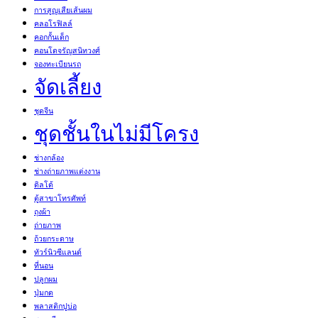
การสูญเสียเส้นผม
คลอโรฟิลล์
คอกกั้นเด็ก
คอนโดจรัญสนิทวงศ์
จองทะเบียนรถ
จัดเลี้ยง
ชุดจีน
ชุดชั้นในไม่มีโครง
ช่างกล้อง
ช่างถ่ายภาพแต่งงาน
ดิลโด้
ตู้สาขาโทรศัพท์
ถุงผ้า
ถ่ายภาพ
ถ้วยกระดาษ
ทัวร์นิวซีแลนด์
ที่นอน
ปลูกผม
ปุ่มกด
พลาสติกปูบ่อ