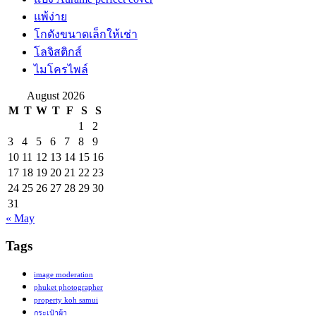
แพ้ง่าย
โกดังขนาดเล็กให้เช่า
โลจิสติกส์
ไมโครไพล์
August 2026
M
T
W
T
F
S
S
1
2
3
4
5
6
7
8
9
10
11
12
13
14
15
16
17
18
19
20
21
22
23
24
25
26
27
28
29
30
31
« May
Tags
image moderation
phuket photographer
property koh samui
กระเป๋าผ้า