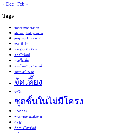
« Dec
Feb »
Tags
image moderation
phuket photographer
property koh samui
กระเป๋าผ้า
การสูญเสียเส้นผม
คลอโรฟิลล์
คอกกั้นเด็ก
คอนโดจรัญสนิทวงศ์
จองทะเบียนรถ
จัดเลี้ยง
ชุดจีน
ชุดชั้นในไม่มีโครง
ช่างกล้อง
ช่างถ่ายภาพแต่งงาน
ดิลโด้
ตู้สาขาโทรศัพท์