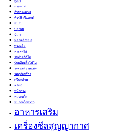
ถุงผ้า
ถ่ายภาพ
ถ้วยกระดาษ
ทัวร์นิวซีแลนด์
ที่นอน
ปลูกผม
ปุ่มกด
พลาสติกปูบ่อ
พวงหรีด
พาเลทไม้
รับถ่ายวีดีโอ
รับผลิตเสื้อโปโล
วงดนตรีงานแต่ง
วัสดุก่อสร้าง
ศรีษะล้าน
สวิทช์
หน้าต่าง
หมวกเด็ก
หมวกเด็กทารก
อาหารเสริม
เครื่องซีลสูญญากาศ