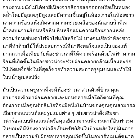
กระดาน ผนังไม่ได้ทาสีเนื่องจากสีอาจลอกออกหรือเป็นหมอง
คล้ำโดยมีอุณหภูมิสูงและมีความชื้นอยู่ในห้อง ภายในห้องซาว
น่าความร้อนแห้งเกิดจากความช่วยเหลือของนักอาบน้ำที่เท
น้ำลงบนจานร้อนหรือหิน หินหรือแผ่นความร้อนจากแหล่ง
ความร้อนเช่นเตาไฟฟ้าไฟแก๊สหรือไม้ บางคนเชื่อว่าห้องซาว
น่าที่ทำด้วยไม้ให้ประสบการณ์ที่น่าพึงพอใจและเป็นของแท้
มากกว่าเมื่อเทียบกับห้องซาวน่าที่ให้ความร้อนด้วยไฟฟ้า ความ
ร้อนที่เกิดขึ้นในห้องซาวน่าจะช่วยผ่อนคลายกล้ามเนื้อและก่อ
ให้เกิดเหงื่อซึ่งในที่สุดก็ช่วยทำความสะอาดรูขุมขนและทำให้
ใบหน้าดูเปล่งปลั่ง
มันเป็นความหรูหราที่จะมีห้องซาวน่าส่วนตัวที่บ้าน คุณ
สามารถเข้ามาผ่อนคลายและผ่อนคลายเมื่อใดก็ตามที่คุณ
ต้องการ เมื่อคุณตัดสินใจที่จะมีหนึ่งในบ้านของคุณคุณสามารถ
เลือกจากแบรนด์และรูปแบบต่าง ๆ เช่นซาวน่าดั้งเดิมซา
วน่าร็อคแบบฟินแลนด์หรือคุณยังสามารถพิจารณามีอินฟาเรด
ในขณะที่มีห้องซาวน่าถือเป็นทรัพย์สินในบ้านหลังใหญ่มันอาจ
กลายเป็นความรับผิดชอบหากคุณเกิดขึ้นในอพาร์ทเมนต์ขนาด