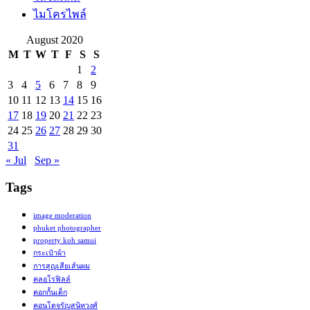
ไมโครไพล์
August 2020
M
T
W
T
F
S
S
1
2
3
4
5
6
7
8
9
10
11
12
13
14
15
16
17
18
19
20
21
22
23
24
25
26
27
28
29
30
31
« Jul
Sep »
Tags
image moderation
phuket photographer
property koh samui
กระเป๋าผ้า
การสูญเสียเส้นผม
คลอโรฟิลล์
คอกกั้นเด็ก
คอนโดจรัญสนิทวงศ์