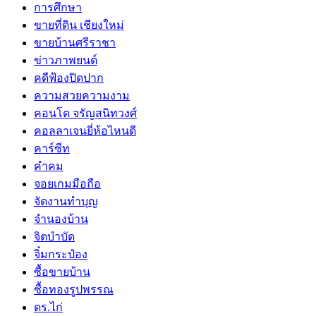
การศึกษา
ขายที่ดิน เชียงใหม่
ขายบ้านศรีราชา
ข่าวภาพยนต์
คดีฟ้องปิดปาก
ความสวยความงาม
คอนโด จรัญสนิทวงศ์
คอลลาเจนยี่ห้อไหนดี
คาร์ซีท
คำคม
จอยเกมมือถือ
จัดงานทำบุญ
จำนองบ้าน
จิตบำบัด
จิ๋มกระป๋อง
ซื้อขายบ้าน
ซื้อทองรูปพรรณ
ดร.ไก่