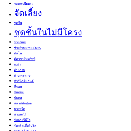
จองทะเบียนรถ
จัดเลี้ยง
ชุดจีน
ชุดชั้นในไม่มีโครง
ช่างกล้อง
ช่างถ่ายภาพแต่งงาน
ดิลโด้
ตู้สาขาโทรศัพท์
ถุงผ้า
ถ่ายภาพ
ถ้วยกระดาษ
ทัวร์นิวซีแลนด์
ที่นอน
ปลูกผม
ปุ่มกด
พลาสติกปูบ่อ
พวงหรีด
พาเลทไม้
รับถ่ายวีดีโอ
รับผลิตเสื้อโปโล