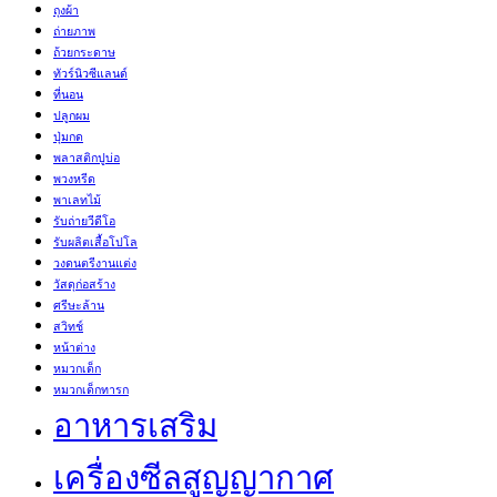
ถุงผ้า
ถ่ายภาพ
ถ้วยกระดาษ
ทัวร์นิวซีแลนด์
ที่นอน
ปลูกผม
ปุ่มกด
พลาสติกปูบ่อ
พวงหรีด
พาเลทไม้
รับถ่ายวีดีโอ
รับผลิตเสื้อโปโล
วงดนตรีงานแต่ง
วัสดุก่อสร้าง
ศรีษะล้าน
สวิทช์
หน้าต่าง
หมวกเด็ก
หมวกเด็กทารก
อาหารเสริม
เครื่องซีลสูญญากาศ