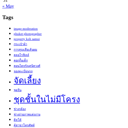
31
« May
Tags
image moderation
phuket photographer
property koh samui
กระเป๋าผ้า
การสูญเสียเส้นผม
คลอโรฟิลล์
คอกกั้นเด็ก
คอนโดจรัญสนิทวงศ์
จองทะเบียนรถ
จัดเลี้ยง
ชุดจีน
ชุดชั้นในไม่มีโครง
ช่างกล้อง
ช่างถ่ายภาพแต่งงาน
ดิลโด้
ตู้สาขาโทรศัพท์