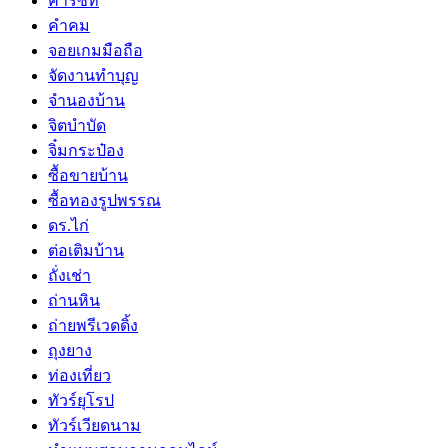
คาร์ซีท
คำคม
จอยเกมมือถือ
จัดงานทำบุญ
จำนองบ้าน
จิตบำบัด
จิ๋มกระป๋อง
ซื้อขายบ้าน
ซื้อทองรูปพรรณ
ดร.ไก่
ต่อเติมบ้าน
ถั่งเช่า
ถ่านหิน
ถ่ายพรีเวดดิ้ง
ถุงยาง
ท่องเที่ยว
ทัวร์ยุโรป
ทัวร์เวียดนาม