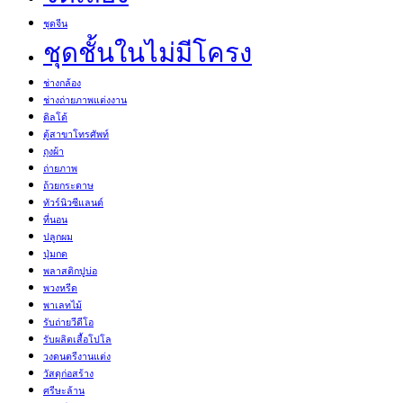
ชุดจีน
ชุดชั้นในไม่มีโครง
ช่างกล้อง
ช่างถ่ายภาพแต่งงาน
ดิลโด้
ตู้สาขาโทรศัพท์
ถุงผ้า
ถ่ายภาพ
ถ้วยกระดาษ
ทัวร์นิวซีแลนด์
ที่นอน
ปลูกผม
ปุ่มกด
พลาสติกปูบ่อ
พวงหรีด
พาเลทไม้
รับถ่ายวีดีโอ
รับผลิตเสื้อโปโล
วงดนตรีงานแต่ง
วัสดุก่อสร้าง
ศรีษะล้าน