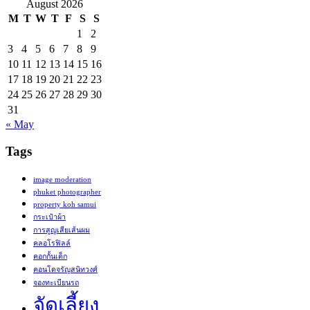
August 2026
M
T
W
T
F
S
S
1
2
3
4
5
6
7
8
9
10
11
12
13
14
15
16
17
18
19
20
21
22
23
24
25
26
27
28
29
30
31
« May
Tags
image moderation
phuket photographer
property koh samui
กระเป๋าผ้า
การสูญเสียเส้นผม
คลอโรฟิลล์
คอกกั้นเด็ก
คอนโดจรัญสนิทวงศ์
จองทะเบียนรถ
จัดเลี้ยง