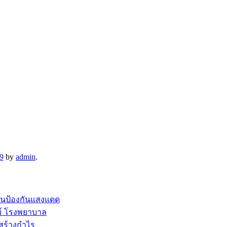
19
by
admin
.
อนป้องกันแสงแดด
ม์ โรงพยาบาล
สร้างกำไร