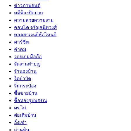
ข่าวภาพยนต์
คดีฟ้องปิดปาก
ความสวยความงาม
คอนโด จรัญสนิทวงศ์
คอลลาเจนยี่ห้อไหนดี
คาร์ซีท
คำคม
จอยเกมมือถือ
จัดงานทำบุญ
จำนองบ้าน
จิตบำบัด
จิ๋มกระป๋อง
ซื้อขายบ้าน
ซื้อทองรูปพรรณ
ดร.ไก่
ต่อเติมบ้าน
ถั่งเช่า
ถ่านหิน