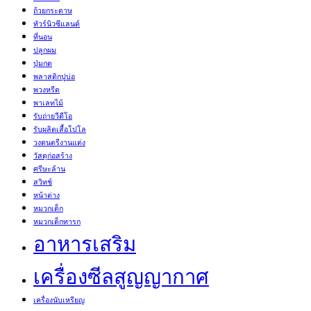
ถ้วยกระดาษ
ทัวร์นิวซีแลนด์
ที่นอน
ปลูกผม
ปุ่มกด
พลาสติกปูบ่อ
พวงหรีด
พาเลทไม้
รับถ่ายวีดีโอ
รับผลิตเสื้อโปโล
วงดนตรีงานแต่ง
วัสดุก่อสร้าง
ศรีษะล้าน
สวิทช์
หน้าต่าง
หมวกเด็ก
หมวกเด็กทารก
อาหารเสริม
เครื่องซีลสูญญากาศ
เครื่องนับเหรียญ