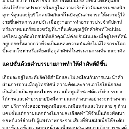
มากมายว่าทำไมคำอธิบายภาพจึงเป็นประโยชน์ แต่เหตุผลที่
เห็นได้ชัดบางประการนั้นอยู่ในความจริงที่ว่าวัฒนธรรมของนัก
ดูการ์ตูนและผู้บริโภคผลิตภัณฑ์ในปัจจุบันสามารถให้ความรู้ได้
ง่ายขึ้นผ่านการแคปชั่น เมื่อดูรายการทำอาหารประจำสัปดาห์
หรือภาพยนตร์สยองขวัญที่น่าตื่นเต้นคุณรู้จักคำศัพท์ใหม่บ่อย
แค่ไหน ถูกต้องโดยปกติแล้วคุณไม่ค่อยจับมันและเมื่อดูโทรทัศน์
อยู่บ่อยครั้งมากกว่าที่จะเป็นแหล่งความบันเทิงไม่มีใครกระโดด
ขึ้นจากโซฟาหรือเตียงเพื่อดูคำศัพท์ในพจนานุกรมที่พวกเขาคิด
แคปชั่นด้วยคำบรรยายภาพทำให้คำศัพท์ดีขึ้น
เกือบจะอยู่ในระดับจิตใต้สำนึกและไม่เหมือนกับการแนะนำคำ
ผ่านการอ่านเมื่อดูโทรทัศน์ ความคิดและการเอาใจใส่น้อยลง
เป็นสิ่งจำเป็น ทุกคนไม่ทราบว่าเมื่อพูดถึงซอฟต์แวร์คำบรรยาย
ใต้ภาพและคำบรรยายปิดมีความแตกต่างบางอย่างระหว่างพวก
เขา บริการทั้งสองอาจดูเหมือนจะเหมือนกันและในหลาย ๆ ด้าน
แคปชั่นแต่ความแตกต่างในรายละเอียดทำให้จำเป็นต้องพัฒนา
ซอฟต์แวร์สำหรับผู้แพร่ภาพกระจายเสียงที่ทันสมัยเพื่อให้ระดับ
ของข้อมูลข้อความบนหน้าจอเพื่อตอบสนองความต้องการของผู้