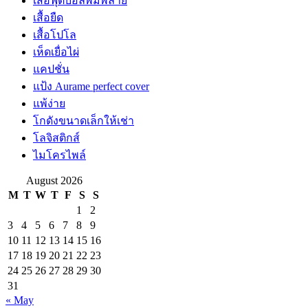
เสื้อฟุตบอลพิมพ์ลาย
เสื้อยืด
เสื้อโปโล
เห็ดเยื่อไผ่
แคปชั่น
แป้ง Aurame perfect cover
แพ้ง่าย
โกดังขนาดเล็กให้เช่า
โลจิสติกส์
ไมโครไพล์
August 2026
M
T
W
T
F
S
S
1
2
3
4
5
6
7
8
9
10
11
12
13
14
15
16
17
18
19
20
21
22
23
24
25
26
27
28
29
30
31
« May