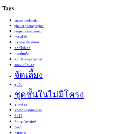
Tags
image moderation
phuket photographer
property koh samui
กระเป๋าผ้า
การสูญเสียเส้นผม
คลอโรฟิลล์
คอกกั้นเด็ก
คอนโดจรัญสนิทวงศ์
จองทะเบียนรถ
จัดเลี้ยง
ชุดจีน
ชุดชั้นในไม่มีโครง
ช่างกล้อง
ช่างถ่ายภาพแต่งงาน
ดิลโด้
ตู้สาขาโทรศัพท์
ถุงผ้า
ถ่ายภาพ