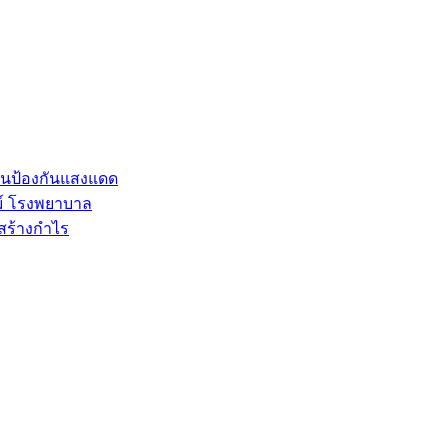
อนป้องกันแสงแดด
ม์ โรงพยาบาล
สร้างกำไร