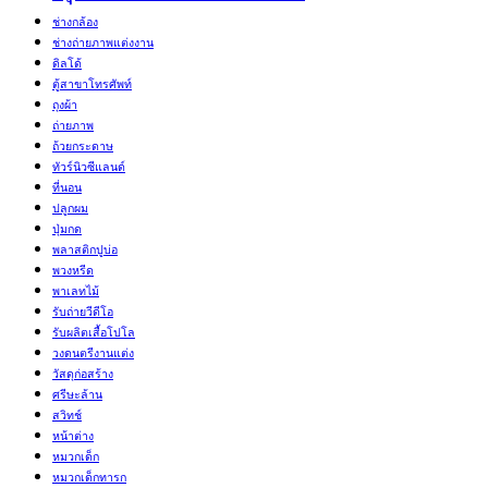
ช่างกล้อง
ช่างถ่ายภาพแต่งงาน
ดิลโด้
ตู้สาขาโทรศัพท์
ถุงผ้า
ถ่ายภาพ
ถ้วยกระดาษ
ทัวร์นิวซีแลนด์
ที่นอน
ปลูกผม
ปุ่มกด
พลาสติกปูบ่อ
พวงหรีด
พาเลทไม้
รับถ่ายวีดีโอ
รับผลิตเสื้อโปโล
วงดนตรีงานแต่ง
วัสดุก่อสร้าง
ศรีษะล้าน
สวิทช์
หน้าต่าง
หมวกเด็ก
หมวกเด็กทารก