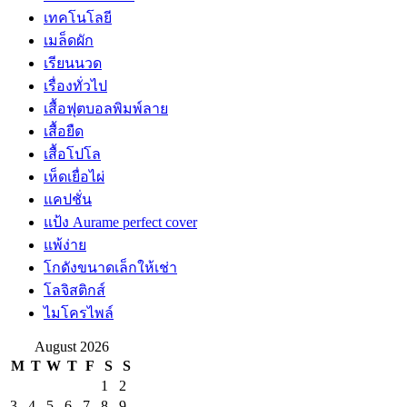
เทคโนโลยี
เมล็ดผัก
เรียนนวด
เรื่องทั่วไป
เสื้อฟุตบอลพิมพ์ลาย
เสื้อยืด
เสื้อโปโล
เห็ดเยื่อไผ่
แคปชั่น
แป้ง Aurame perfect cover
แพ้ง่าย
โกดังขนาดเล็กให้เช่า
โลจิสติกส์
ไมโครไพล์
August 2026
M
T
W
T
F
S
S
1
2
3
4
5
6
7
8
9