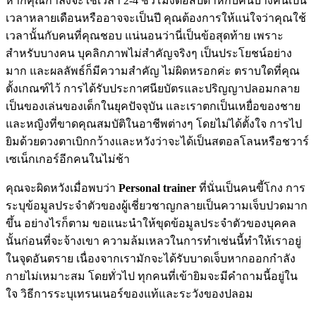
หากคุณกำลังจะใช้เวลา 2-4 ชั่วโมงต่อสัปดาห์กับคนบางคนเป็น
เวลาหลายเดือนหรืออาจจะเป็นปี คุณต้องการให้แน่ใจว่าคุณใช้
เวลานั้นกับคนที่คุณชอบ แน่นอนว่านี่เป็นข้อสุดท้าย เพราะ
สำหรับบางคน บุคลิกภาพไม่สำคัญจริงๆ เป็นประโยชน์อย่าง
มาก และผลลัพธ์ก็มีความสำคัญ ไม่ผิดหรอกค่ะ ตราบใดที่คุณ
ตั้งเกณฑ์ไว้ การได้รับประกาศนียบัตรและปริญญาปลอมกลาย
เป็นของเล่นของเด็กในยุคปัจจุบัน และเราตกเป็นเหยื่อของชาย
และหญิงที่ขาดคุณสมบัติในอาชีพต่างๆ โดยไม่ได้ตั้งใจ การไป
ยิมด้วยดวงตาเบิกกว้างและหวังว่าจะได้เป็นสตอลโลนหรือชวาร์
เซเน็กเกอร์อีกคนในไม่ช้า
คุณจะผิดหวังเมื่อพบว่า
Personal trainer
ที่นั่นเป็นคนขี้โกง การ
ระบุข้อมูลประจำตัวของผู้เชี่ยวชาญกลายเป็นความเจ็บปวดมาก
ขึ้น อย่างไรก็ตาม ขอแนะนำให้ขุดข้อมูลประจำตัวของบุคคล
นั้นก่อนที่จะจ้างเขา ความล้มเหลวในการทำเช่นนี้ทำให้เราอยู่
ในจุดอันตราย เนื่องจากเรามักจะได้รับบาดเจ็บหากออกกำลัง
กายไม่เหมาะสม โดยทั่วไป ทุกคนที่เข้ายิมจะมีคำถามนี้อยู่ใน
ใจ วิธีการระบุเทรนเนอร์ของแท้และระวังของปลอม