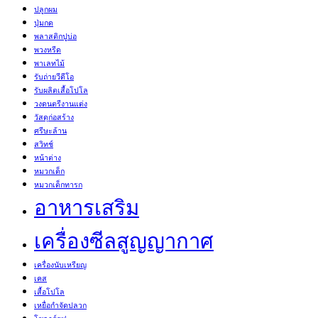
ปลูกผม
ปุ่มกด
พลาสติกปูบ่อ
พวงหรีด
พาเลทไม้
รับถ่ายวีดีโอ
รับผลิตเสื้อโปโล
วงดนตรีงานแต่ง
วัสดุก่อสร้าง
ศรีษะล้าน
สวิทช์
หน้าต่าง
หมวกเด็ก
หมวกเด็กทารก
อาหารเสริม
เครื่องซีลสูญญากาศ
เครื่องนับเหรียญ
เคส
เสื้อโปโล
เหยื่อกำจัดปลวก