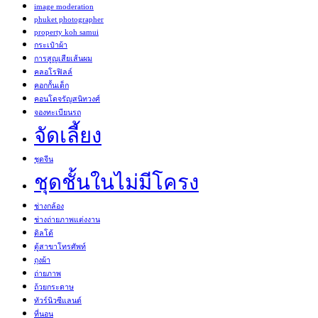
image moderation
phuket photographer
property koh samui
กระเป๋าผ้า
การสูญเสียเส้นผม
คลอโรฟิลล์
คอกกั้นเด็ก
คอนโดจรัญสนิทวงศ์
จองทะเบียนรถ
จัดเลี้ยง
ชุดจีน
ชุดชั้นในไม่มีโครง
ช่างกล้อง
ช่างถ่ายภาพแต่งงาน
ดิลโด้
ตู้สาขาโทรศัพท์
ถุงผ้า
ถ่ายภาพ
ถ้วยกระดาษ
ทัวร์นิวซีแลนด์
ที่นอน