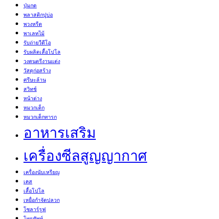
ปุ่มกด
พลาสติกปูบ่อ
พวงหรีด
พาเลทไม้
รับถ่ายวีดีโอ
รับผลิตเสื้อโปโล
วงดนตรีงานแต่ง
วัสดุก่อสร้าง
ศรีษะล้าน
สวิทช์
หน้าต่าง
หมวกเด็ก
หมวกเด็กทารก
อาหารเสริม
เครื่องซีลสูญญากาศ
เครื่องนับเหรียญ
เคส
เสื้อโปโล
เหยื่อกำจัดปลวก
โซลาร์รูฟ
โทรศัพท์