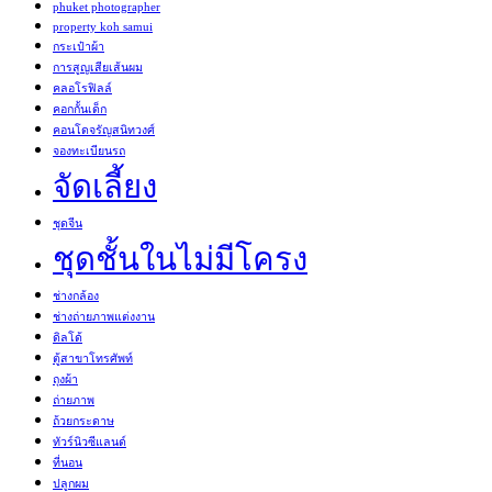
phuket photographer
property koh samui
กระเป๋าผ้า
การสูญเสียเส้นผม
คลอโรฟิลล์
คอกกั้นเด็ก
คอนโดจรัญสนิทวงศ์
จองทะเบียนรถ
จัดเลี้ยง
ชุดจีน
ชุดชั้นในไม่มีโครง
ช่างกล้อง
ช่างถ่ายภาพแต่งงาน
ดิลโด้
ตู้สาขาโทรศัพท์
ถุงผ้า
ถ่ายภาพ
ถ้วยกระดาษ
ทัวร์นิวซีแลนด์
ที่นอน
ปลูกผม