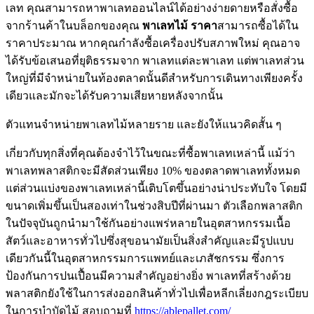
เลท คุณสามารถหาพาเลทออนไลน์ได้อย่างง่ายดายหรือสั่งซื้อ
จากร้านค้าในบล็อกของคุณ
พาเลทไม้ ราคา
สามารถซื้อได้ใน
ราคาประมาณ หากคุณกำลังซื้อเครื่องปรับสภาพใหม่ คุณอาจ
ได้รับข้อเสนอที่ยุติธรรมจาก พาเลทแต่ละพาเลท แต่พาเลทส่วน
ใหญ่ที่มีจำหน่ายในท้องตลาดนั้นดีสำหรับการเดินทางเพียงครั้ง
เดียวและมักจะได้รับความเสียหายหลังจากนั้น
ตัวแทนจำหน่ายพาเลทไม้หลายราย และยังให้แนวคิดสั้น ๆ
เกี่ยวกับทุกสิ่งที่คุณต้องจำไว้ในขณะที่ซื้อพาเลทเหล่านี้ แม้ว่า
พาเลทพลาสติกจะมีสัดส่วนเพียง 10% ของตลาดพาเลททั้งหมด
แต่ส่วนแบ่งของพาเลทเหล่านี้เติบโตขึ้นอย่างน่าประทับใจ โดยมี
ขนาดเพิ่มขึ้นเป็นสองเท่าในช่วงสิบปีที่ผ่านมา ตัวเลือกพลาสติก
ในปัจจุบันถูกนำมาใช้กันอย่างแพร่หลายในอุตสาหกรรมเนื้อ
สัตว์และอาหารทั่วไปซึ่งสุขอนามัยเป็นสิ่งสำคัญและมีรูปแบบ
เดียวกันนี้ในอุตสาหกรรมการแพทย์และเภสัชกรรม ซึ่งการ
ป้องกันการปนเปื้อนมีความสำคัญอย่างยิ่ง พาเลทที่สร้างด้วย
พลาสติกยังใช้ในการส่งออกสินค้าทั่วไปเพื่อหลีกเลี่ยงกฎระเบียบ
ในการบำบัดไม้ สอบถามที่
https://ablepallet.com/