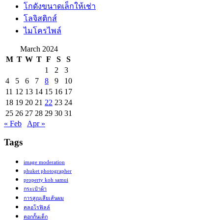
โกดังขนาดเล็กให้เช่า
โลจิสติกส์
ไมโครไพล์
March 2024
M
T
W
T
F
S
S
1
2
3
4
5
6
7
8
9
10
11
12
13
14
15
16
17
18
19
20
21
22
23
24
25
26
27
28
29
30
31
« Feb
Apr »
Tags
image moderation
phuket photographer
property koh samui
กระเป๋าผ้า
การสูญเสียเส้นผม
คลอโรฟิลล์
คอกกั้นเด็ก