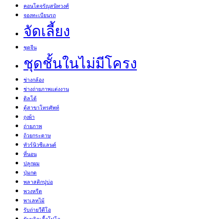
คอนโดจรัญสนิทวงศ์
จองทะเบียนรถ
จัดเลี้ยง
ชุดจีน
ชุดชั้นในไม่มีโครง
ช่างกล้อง
ช่างถ่ายภาพแต่งงาน
ดิลโด้
ตู้สาขาโทรศัพท์
ถุงผ้า
ถ่ายภาพ
ถ้วยกระดาษ
ทัวร์นิวซีแลนด์
ที่นอน
ปลูกผม
ปุ่มกด
พลาสติกปูบ่อ
พวงหรีด
พาเลทไม้
รับถ่ายวีดีโอ