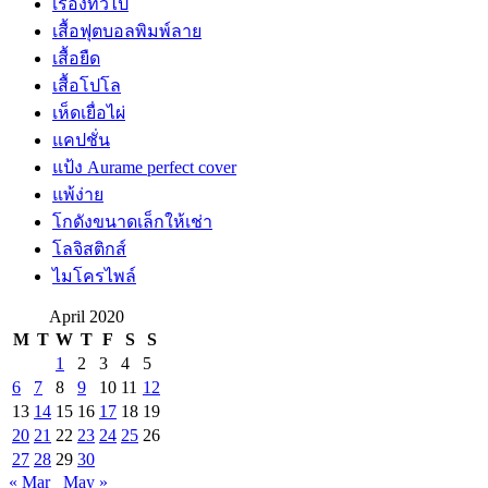
เรื่องทั่วไป
เสื้อฟุตบอลพิมพ์ลาย
เสื้อยืด
เสื้อโปโล
เห็ดเยื่อไผ่
แคปชั่น
แป้ง Aurame perfect cover
แพ้ง่าย
โกดังขนาดเล็กให้เช่า
โลจิสติกส์
ไมโครไพล์
April 2020
M
T
W
T
F
S
S
1
2
3
4
5
6
7
8
9
10
11
12
13
14
15
16
17
18
19
20
21
22
23
24
25
26
27
28
29
30
« Mar
May »