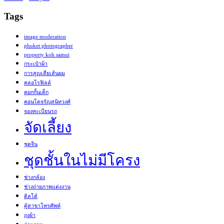
Tags
image moderation
phuket photographer
property koh samui
กระเป๋าผ้า
การสูญเสียเส้นผม
คลอโรฟิลล์
คอกกั้นเด็ก
คอนโดจรัญสนิทวงศ์
จองทะเบียนรถ
จัดเลี้ยง
ชุดจีน
ชุดชั้นในไม่มีโครง
ช่างกล้อง
ช่างถ่ายภาพแต่งงาน
ดิลโด้
ตู้สาขาโทรศัพท์
ถุงผ้า