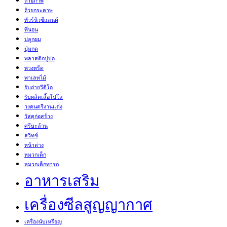
ถ่ายภาพ
ถ้วยกระดาษ
ทัวร์นิวซีแลนด์
ที่นอน
ปลูกผม
ปุ่มกด
พลาสติกปูบ่อ
พวงหรีด
พาเลทไม้
รับถ่ายวีดีโอ
รับผลิตเสื้อโปโล
วงดนตรีงานแต่ง
วัสดุก่อสร้าง
ศรีษะล้าน
สวิทช์
หน้าต่าง
หมวกเด็ก
หมวกเด็กทารก
อาหารเสริม
เครื่องซีลสูญญากาศ
เครื่องนับเหรียญ