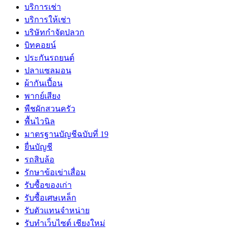
บริการเช่า
บริการให้เช่า
บริษัทกำจัดปลวก
บิทคอยน์
ประกันรถยนต์
ปลาแซลมอน
ผ้ากันเปี้อน
พากย์เสียง
พืชผักสวนครัว
พื้นไวนิล
มาตรฐานบัญชีฉบับที่ 19
ยื่นบัญชี
รถสิบล้อ
รักษาข้อเข่าเสื่อม
รับซื้อของเก่า
รับซื้อเศษเหล็ก
รับตัวแทนจำหน่าย
รับทำเว็บไซต์ เชียงใหม่