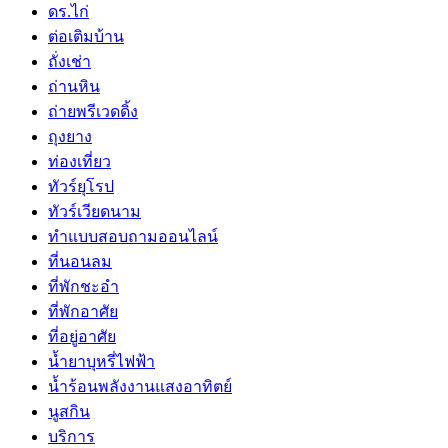
ดร.ไก่
ต่อเติมบ้าน
ถั่งเช่า
ถ่านหิน
ถ่ายพรีเวดดิ้ง
ถุงยาง
ท่องเที่ยว
ทัวร์ยุโรป
ทัวร์เวียดนาม
ทำแบบสอบถามออนไลน์
ที่นอนลม
ที่พักชะอำ
ที่พักอาศัย
ที่อยู่อาศัย
น้ำยาบุหรี่ไฟฟ้า
น้ำร้อนพลังงานแสงอาทิตย์
นูสกิน
บริการ