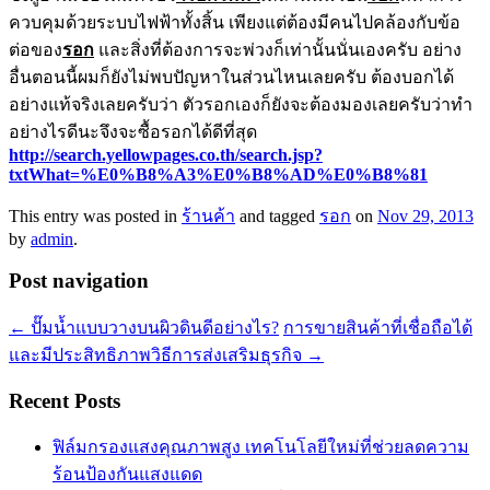
ควบคุมด้วยระบบไฟฟ้าทั้งสิ้น เพียงแต่ต้องมีคนไปคล้องกับข้อ
ต่อของ
รอก
และสิ่งที่ต้องการจะพ่วงก็เท่านั้นนั่นเองครับ อย่าง
อื่นตอนนี้ผมก็ยังไม่พบปัญหาในส่วนไหนเลยครับ ต้องบอกได้
อย่างแท้จริงเลยครับว่า ตัวรอกเองก็ยังจะต้องมองเลยครับว่าทำ
อย่างไรดีนะจึงจะซื้อรอกได้ดีที่สุด
http://search.yellowpages.co.th/search.jsp?
txtWhat=%E0%B8%A3%E0%B8%AD%E0%B8%81
This entry was posted in
ร้านค้า
and tagged
รอก
on
Nov 29, 2013
by
admin
.
Post navigation
←
ปั๊มน้ำแบบวางบนผิวดินดีอย่างไร?
การขายสินค้าที่เชื่อถือได้
และมีประสิทธิภาพวิธีการส่งเสริมธุรกิจ
→
Recent Posts
ฟิล์มกรองแสงคุณภาพสูง เทคโนโลยีใหม่ที่ช่วยลดความ
ร้อนป้องกันแสงแดด