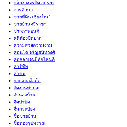
กล้องวงจรปิด อยุธยา
การศึกษา
ขายที่ดิน เชียงใหม่
ขายบ้านศรีราชา
ข่าวภาพยนต์
คดีฟ้องปิดปาก
ความสวยความงาม
คอนโด จรัญสนิทวงศ์
คอลลาเจนยี่ห้อไหนดี
คาร์ซีท
คำคม
จอยเกมมือถือ
จัดงานทำบุญ
จำนองบ้าน
จิตบำบัด
จิ๋มกระป๋อง
ซื้อขายบ้าน
ซื้อทองรูปพรรณ