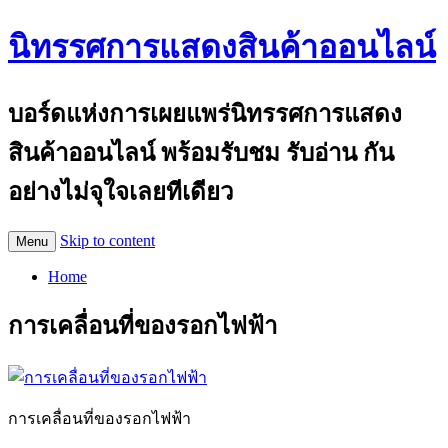
นิทรรศการแสดงสินค้าออนไลน์
บอร์ดแห่งการเผยแพร่นิทรรศการแสดง
สินค้าออนไลน์ พร้อมรับชม รับอ่าน กัน
อย่างไม่จุใจเลยทีเดียว
Skip to content
Menu
Home
การเคลื่อนที่ของรอกไฟฟ้า
การเคลื่อนที่ของรอกไฟฟ้า