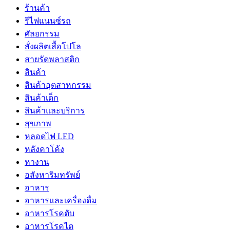
ร้านค้า
รีไฟแนนซ์รถ
ศัลยกรรม
สั่งผลิตเสื้อโปโล
สายรัดพลาสติก
สินค้า
สินค้าอุตสาหกรรม
สินค้าเด็ก
สินค้าและบริการ
สุขภาพ
หลอดไฟ LED
หลังคาโค้ง
หางาน
อสังหาริมทรัพย์
อาหาร
อาหารและเครื่องดื่ม
อาหารโรคตับ
อาหารโรคไต