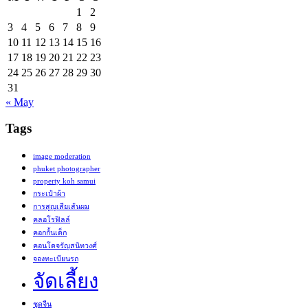
1
2
3
4
5
6
7
8
9
10
11
12
13
14
15
16
17
18
19
20
21
22
23
24
25
26
27
28
29
30
31
« May
Tags
image moderation
phuket photographer
property koh samui
กระเป๋าผ้า
การสูญเสียเส้นผม
คลอโรฟิลล์
คอกกั้นเด็ก
คอนโดจรัญสนิทวงศ์
จองทะเบียนรถ
จัดเลี้ยง
ชุดจีน