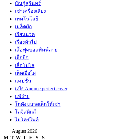
เงินกู้สุรินทร์
เช่าเครื่องเสียง
เทคโนโลยี
เมล็ดผัก
เรียนนวด
เรื่องทั่วไป
เสื้อฟุตบอลพิมพ์ลาย
เสื้อยืด
เสื้อโปโล
เห็ดเยื่อไผ่
แคปชั่น
แป้ง Aurame perfect cover
แพ้ง่าย
โกดังขนาดเล็กให้เช่า
โลจิสติกส์
ไมโครไพล์
August 2026
M
T
W
T
F
S
S