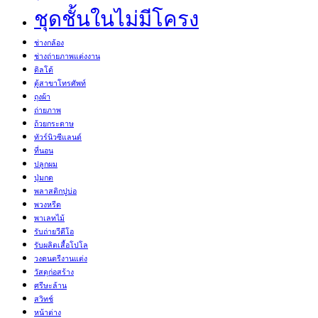
ชุดชั้นในไม่มีโครง
ช่างกล้อง
ช่างถ่ายภาพแต่งงาน
ดิลโด้
ตู้สาขาโทรศัพท์
ถุงผ้า
ถ่ายภาพ
ถ้วยกระดาษ
ทัวร์นิวซีแลนด์
ที่นอน
ปลูกผม
ปุ่มกด
พลาสติกปูบ่อ
พวงหรีด
พาเลทไม้
รับถ่ายวีดีโอ
รับผลิตเสื้อโปโล
วงดนตรีงานแต่ง
วัสดุก่อสร้าง
ศรีษะล้าน
สวิทช์
หน้าต่าง