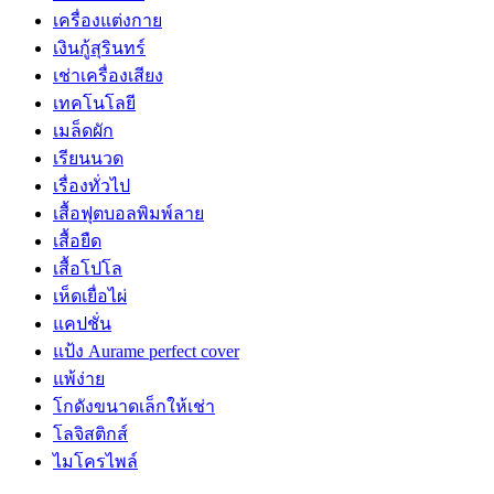
เครื่องแต่งกาย
เงินกู้สุรินทร์
เช่าเครื่องเสียง
เทคโนโลยี
เมล็ดผัก
เรียนนวด
เรื่องทั่วไป
เสื้อฟุตบอลพิมพ์ลาย
เสื้อยืด
เสื้อโปโล
เห็ดเยื่อไผ่
แคปชั่น
แป้ง Aurame perfect cover
แพ้ง่าย
โกดังขนาดเล็กให้เช่า
โลจิสติกส์
ไมโครไพล์