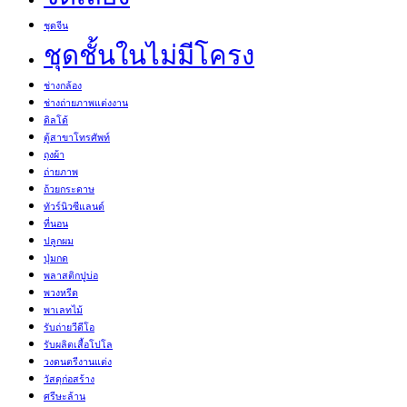
ชุดจีน
ชุดชั้นในไม่มีโครง
ช่างกล้อง
ช่างถ่ายภาพแต่งงาน
ดิลโด้
ตู้สาขาโทรศัพท์
ถุงผ้า
ถ่ายภาพ
ถ้วยกระดาษ
ทัวร์นิวซีแลนด์
ที่นอน
ปลูกผม
ปุ่มกด
พลาสติกปูบ่อ
พวงหรีด
พาเลทไม้
รับถ่ายวีดีโอ
รับผลิตเสื้อโปโล
วงดนตรีงานแต่ง
วัสดุก่อสร้าง
ศรีษะล้าน