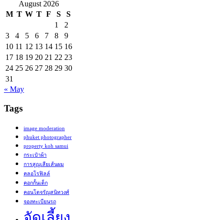
August 2026
M
T
W
T
F
S
S
1
2
3
4
5
6
7
8
9
10
11
12
13
14
15
16
17
18
19
20
21
22
23
24
25
26
27
28
29
30
31
« May
Tags
image moderation
phuket photographer
property koh samui
กระเป๋าผ้า
การสูญเสียเส้นผม
คลอโรฟิลล์
คอกกั้นเด็ก
คอนโดจรัญสนิทวงศ์
จองทะเบียนรถ
จัดเลี้ยง