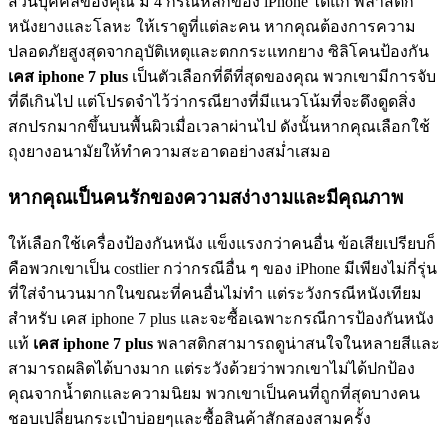
ส่วนบุคคลของคุณ มี 4 กรณีหลักของ iPhone ได้แก่ พลาสติก
หนังยางและโลหะ ให้เราดูที่แต่ละคน หากคุณต้องการความ
ปลอดภัยสูงสุดจากอุบัติเหตุและตกกระแทกยาง ซิลิโคนป้องกัน
เคส iphone
7 plus
เป็นตัวเลือกที่ดีที่สุดของคุณ พวกเขามีการจับ
ที่ดีเกินไป แต่โปรดจำไว้ว่ากรณียางที่มีแนวโน้มที่จะดึงดูดสิ่ง
สกปรกมากขึ้นบนพื้นผิวเมื่อเวลาผ่านไป ดังนั้นหากคุณเลือกใช้
ถุงยางอนามัยให้ทำความสะอาดอย่างสม่ำเสมอ
หากคุณเป็นคนรักของความสง่างามและมีคุณภาพ
ให้เลือกใช้เครื่องป้องกันหนัง แข็งแรงกว่าคนอื่น ข้อเสียเปรียบก็
คือพวกเขาเป็น costlier กว่ากรณีอื่น ๆ ของ iPhone มีเพียงไม่กี่รุ่น
ที่ใส่จำนวนมากในขณะที่คนอื่นไม่ทำ แต่ระวังกรณีหนังเทียม
สำหรับ เคส iphone 7 plus และจะซื้อเฉพาะกรณีการป้องกันหนัง
แท้
เคส iphone
7 plus
พลาสติกสามารถดูน่าสนใจในหลายสีและ
สามารถผลิตได้บางมาก แต่ระวังด้วยว่าพวกเขาไม่ได้ปกป้อง
คุณจากน้ำตกและความนิยม พวกเขาเป็นคนที่ถูกที่สุดบางคน
ชอบเปลี่ยนกระเป๋าบ่อยๆและซื้อสินค้าสักสองสามครั้ง