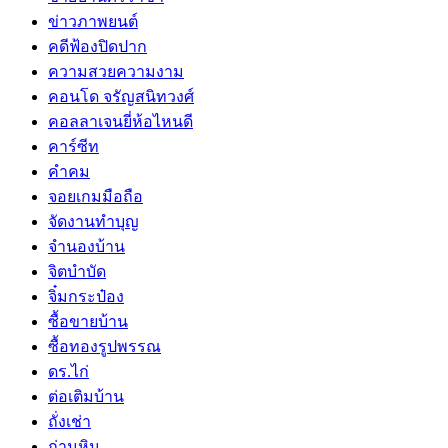
ข่าวภาพยนต์
คดีฟ้องปิดปาก
ความสวยความงาม
คอนโด จรัญสนิทวงศ์
คอลลาเจนยี่ห้อไหนดี
คาร์ซีท
คำคม
จอยเกมมือถือ
จัดงานทำบุญ
จำนองบ้าน
จิตบำบัด
จิ๋มกระป๋อง
ซื้อขายบ้าน
ซื้อทองรูปพรรณ
ดร.ไก่
ต่อเติมบ้าน
ถั่งเช่า
ถ่านหิน