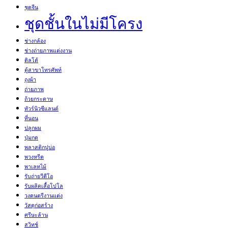
ชุดจีน
ชุดชั้นในไม่มีโครง
ช่างกล้อง
ช่างถ่ายภาพแต่งงาน
ดิลโด้
ตู้สาขาโทรศัพท์
ถุงผ้า
ถ่ายภาพ
ถ้วยกระดาษ
ทัวร์นิวซีแลนด์
ที่นอน
ปลูกผม
ปุ่มกด
พลาสติกปูบ่อ
พวงหรีด
พาเลทไม้
รับถ่ายวีดีโอ
รับผลิตเสื้อโปโล
วงดนตรีงานแต่ง
วัสดุก่อสร้าง
ศรีษะล้าน
สวิทช์