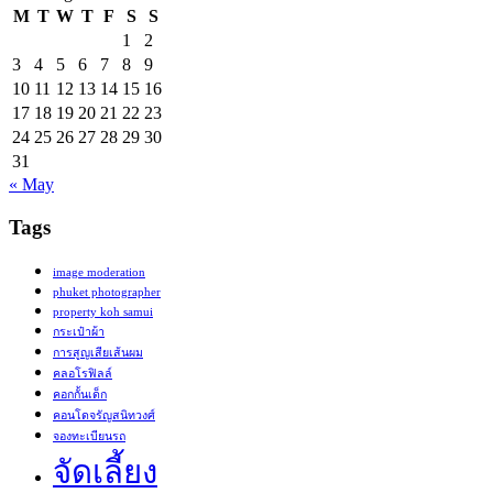
M
T
W
T
F
S
S
1
2
3
4
5
6
7
8
9
10
11
12
13
14
15
16
17
18
19
20
21
22
23
24
25
26
27
28
29
30
31
« May
Tags
image moderation
phuket photographer
property koh samui
กระเป๋าผ้า
การสูญเสียเส้นผม
คลอโรฟิลล์
คอกกั้นเด็ก
คอนโดจรัญสนิทวงศ์
จองทะเบียนรถ
จัดเลี้ยง