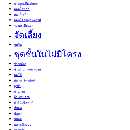
การสูญเสียเส้นผม
คลอโรฟิลล์
คอกกั้นเด็ก
คอนโดจรัญสนิทวงศ์
จองทะเบียนรถ
จัดเลี้ยง
ชุดจีน
ชุดชั้นในไม่มีโครง
ช่างกล้อง
ช่างถ่ายภาพแต่งงาน
ดิลโด้
ตู้สาขาโทรศัพท์
ถุงผ้า
ถ่ายภาพ
ถ้วยกระดาษ
ทัวร์นิวซีแลนด์
ที่นอน
ปลูกผม
ปุ่มกด
พลาสติกปูบ่อ