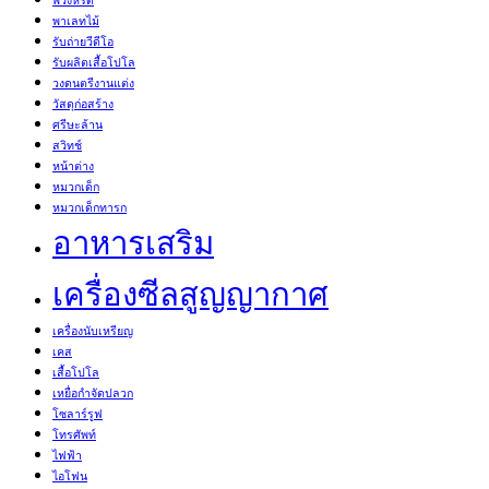
พวงหรีด
พาเลทไม้
รับถ่ายวีดีโอ
รับผลิตเสื้อโปโล
วงดนตรีงานแต่ง
วัสดุก่อสร้าง
ศรีษะล้าน
สวิทช์
หน้าต่าง
หมวกเด็ก
หมวกเด็กทารก
อาหารเสริม
เครื่องซีลสูญญากาศ
เครื่องนับเหรียญ
เคส
เสื้อโปโล
เหยื่อกำจัดปลวก
โซลาร์รูฟ
โทรศัพท์
ไฟฟ้า
ไอโฟน