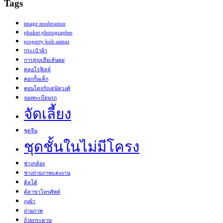
Tags
image moderation
phuket photographer
property koh samui
กระเป๋าผ้า
การสูญเสียเส้นผม
คลอโรฟิลล์
คอกกั้นเด็ก
คอนโดจรัญสนิทวงศ์
จองทะเบียนรถ
จัดเลี้ยง
ชุดจีน
ชุดชั้นในไม่มีโครง
ช่างกล้อง
ช่างถ่ายภาพแต่งงาน
ดิลโด้
ตู้สาขาโทรศัพท์
ถุงผ้า
ถ่ายภาพ
ถ้วยกระดาษ