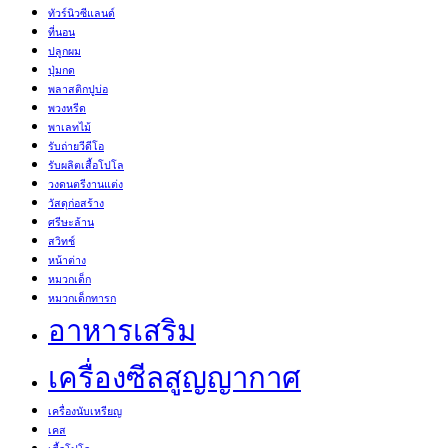
ทัวร์นิวซีแลนด์
ที่นอน
ปลูกผม
ปุ่มกด
พลาสติกปูบ่อ
พวงหรีด
พาเลทไม้
รับถ่ายวีดีโอ
รับผลิตเสื้อโปโล
วงดนตรีงานแต่ง
วัสดุก่อสร้าง
ศรีษะล้าน
สวิทช์
หน้าต่าง
หมวกเด็ก
หมวกเด็กทารก
อาหารเสริม
เครื่องซีลสูญญากาศ
เครื่องนับเหรียญ
เคส