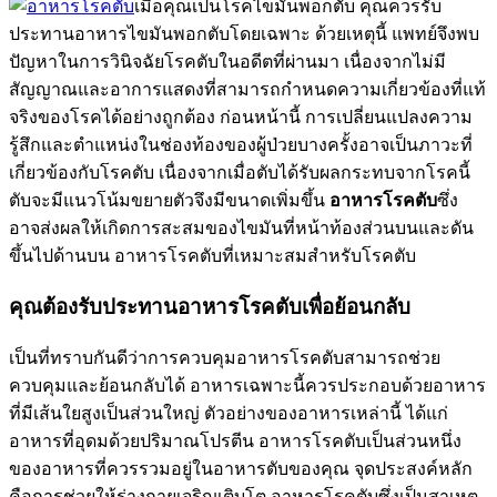
เมื่อคุณเป็นโรคไขมันพอกตับ คุณควรรับ
ประทานอาหารไขมันพอกตับโดยเฉพาะ ด้วยเหตุนี้ แพทย์จึงพบ
ปัญหาในการวินิจฉัยโรคตับในอดีตที่ผ่านมา เนื่องจากไม่มี
สัญญาณและอาการแสดงที่สามารถกำหนดความเกี่ยวข้องที่แท้
จริงของโรคได้อย่างถูกต้อง ก่อนหน้านี้ การเปลี่ยนแปลงความ
รู้สึกและตำแหน่งในช่องท้องของผู้ป่วยบางครั้งอาจเป็นภาวะที่
เกี่ยวข้องกับโรคตับ เนื่องจากเมื่อตับได้รับผลกระทบจากโรคนี้
ตับจะมีแนวโน้มขยายตัวจึงมีขนาดเพิ่มขึ้น
อาหารโรคตับ
ซึ่ง
อาจส่งผลให้เกิดการสะสมของไขมันที่หน้าท้องส่วนบนและดัน
ขึ้นไปด้านบน อาหารโรคตับที่เหมาะสมสำหรับโรคตับ
คุณต้องรับประทานอาหารโรคตับเพื่อย้อนกลับ
เป็นที่ทราบกันดีว่าการควบคุมอาหารโรคตับสามารถช่วย
ควบคุมและย้อนกลับได้ อาหารเฉพาะนี้ควรประกอบด้วยอาหาร
ที่มีเส้นใยสูงเป็นส่วนใหญ่ ตัวอย่างของอาหารเหล่านี้ ได้แก่
อาหารที่อุดมด้วยปริมาณโปรตีน อาหารโรคตับเป็นส่วนหนึ่ง
ของอาหารที่ควรรวมอยู่ในอาหารตับของคุณ จุดประสงค์หลัก
คือการช่วยให้ร่างกายเจริญเติบโต อาหารโรคตับซึ่งเป็นสาเหตุ