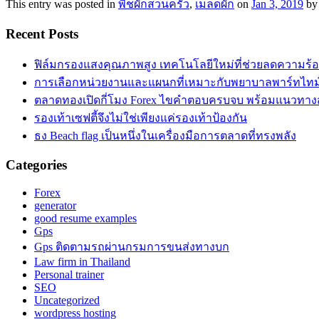
This entry was posted in
พืชผักสวนครัว
,
เมล็ดผัก
on
Jan 3, 2019
b
Recent Posts
ฟิล์มกรองแสงคุณภาพสูง เทคโนโลยีใหม่ที่ช่วยลดความร้
การเลือกหน่วยงานและแผนกที่เหมาะกับพยาบาลพาร์ทไท
ตลาดทองเปิดกี่โมง Forex ไขคำตอบครบจบ พร้อมแนวทาง
รองเท้าเซฟตี้จึงไม่ใช่เพียงแค่รองเท้าป้องกัน
ธง Beach flag เป็นหนึ่งในเครื่องมือการตลาดที่ทรงพลัง
Categories
Forex
generator
good resume examples
Gps
Gps ติดตามรถผ่านกรมการขนส่งทางบก
Law firm in Thailand
Personal trainer
SEO
Uncategorized
wordpress hosting