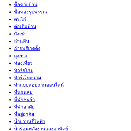
ซื้อขายบ้าน
ซื้อทองรูปพรรณ
ดร.ไก่
ต่อเติมบ้าน
ถั่งเช่า
ถ่านหิน
ถ่ายพรีเวดดิ้ง
ถุงยาง
ท่องเที่ยว
ทัวร์ยุโรป
ทัวร์เวียดนาม
ทำแบบสอบถามออนไลน์
ที่นอนลม
ที่พักชะอำ
ที่พักอาศัย
ที่อยู่อาศัย
น้ำยาบุหรี่ไฟฟ้า
น้ำร้อนพลังงานแสงอาทิตย์