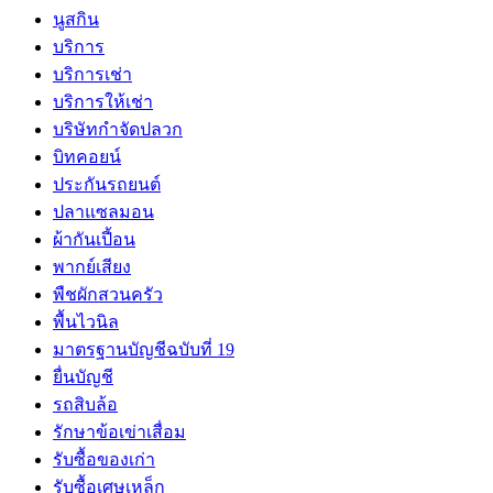
นูสกิน
บริการ
บริการเช่า
บริการให้เช่า
บริษัทกำจัดปลวก
บิทคอยน์
ประกันรถยนต์
ปลาแซลมอน
ผ้ากันเปี้อน
พากย์เสียง
พืชผักสวนครัว
พื้นไวนิล
มาตรฐานบัญชีฉบับที่ 19
ยื่นบัญชี
รถสิบล้อ
รักษาข้อเข่าเสื่อม
รับซื้อของเก่า
รับซื้อเศษเหล็ก