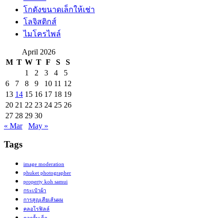
โกดังขนาดเล็กให้เช่า
โลจิสติกส์
ไมโครไพล์
April 2026
M
T
W
T
F
S
S
1
2
3
4
5
6
7
8
9
10
11
12
13
14
15
16
17
18
19
20
21
22
23
24
25
26
27
28
29
30
« Mar
May »
Tags
image moderation
phuket photographer
property koh samui
กระเป๋าผ้า
การสูญเสียเส้นผม
คลอโรฟิลล์