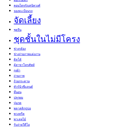
คอกกั้นเด็ก
คอนโดจรัญสนิทวงศ์
จองทะเบียนรถ
จัดเลี้ยง
ชุดจีน
ชุดชั้นในไม่มีโครง
ช่างกล้อง
ช่างถ่ายภาพแต่งงาน
ดิลโด้
ตู้สาขาโทรศัพท์
ถุงผ้า
ถ่ายภาพ
ถ้วยกระดาษ
ทัวร์นิวซีแลนด์
ที่นอน
ปลูกผม
ปุ่มกด
พลาสติกปูบ่อ
พวงหรีด
พาเลทไม้
รับถ่ายวีดีโอ