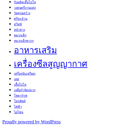
รับผลิตเสื้อโปโล
วงดนตรีงานแต่ง
วัสดุก่อสร้าง
ศรีษะล้าน
สวิทช์
หน้าต่าง
หมวกเด็ก
หมวกเด็กทารก
อาหารเสริม
เครื่องซีลสูญญากาศ
เครื่องนับเหรียญ
เคส
เสื้อโปโล
เหยื่อกำจัดปลวก
โซลาร์รูฟ
โทรศัพท์
ไฟฟ้า
ไอโฟน
Proudly powered by WordPress