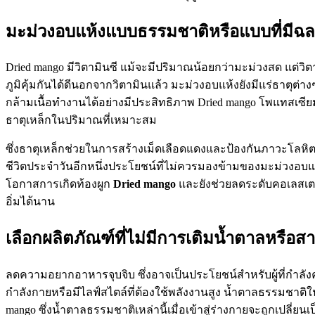
มะม่วงอบแห้งแบบธรรมชาติหรือแบบที่มีฉ
Dried mango มีวิตามินซี แม้จะมีปริมาณน้อยกว่ามะม่วงสด แต่
ภูมิคุ้มกันได้ดีนอกจากวิตามินแล้ว มะม่วงอบแห้งยังมีแร่ธาต
กล้ามเนื้อทำงานได้อย่างมีประสิทธิภาพ Dried mango โพแทสเซี
ธาตุเหล็กในปริมาณที่เหมาะสม
ซึ่งธาตุเหล็กช่วยในการสร้างเม็ดเลือดแดงและป้องกันภาวะโล
ชีวิตประจำวันอีกหนึ่งประโยชน์ที่ไม่ควรมองข้ามของมะม่วงอบ
โอกาสการเกิดท้องผูก
Dried mango
และยังช่วยลดระดับคอเลสเตอ
อิ่มได้นาน
เลือกผลิตภัณฑ์ที่ไม่มีการเติมน้ำตาลหรือส
ลดความอยากอาหารจุบจิบ ซึ่งอาจเป็นประโยชน์สำหรับผู้ที่กำลังค
กำลังกายหรือมีไลฟ์สไตล์ที่ต้องใช้พลังงานสูง น้ำตาลธรรมชาติใน
mango ซึ่งน้ำตาลธรรมชาติเหล่านี้เมื่อเข้าสู่ร่างกายจะถูกเปลี่ยน