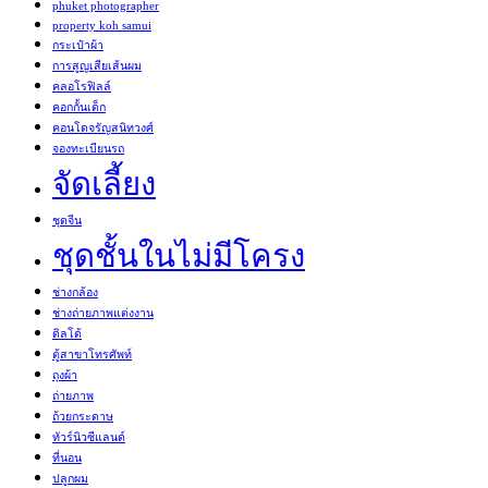
phuket photographer
property koh samui
กระเป๋าผ้า
การสูญเสียเส้นผม
คลอโรฟิลล์
คอกกั้นเด็ก
คอนโดจรัญสนิทวงศ์
จองทะเบียนรถ
จัดเลี้ยง
ชุดจีน
ชุดชั้นในไม่มีโครง
ช่างกล้อง
ช่างถ่ายภาพแต่งงาน
ดิลโด้
ตู้สาขาโทรศัพท์
ถุงผ้า
ถ่ายภาพ
ถ้วยกระดาษ
ทัวร์นิวซีแลนด์
ที่นอน
ปลูกผม