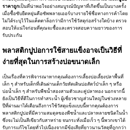
ราคาถูก
เป็นที่น่าพอใจอย่างสมบูรณ์ปัญหาที่เกิดขึ้นเป็นบางครั้ง
เมื่อซื้อซับยืดหยุ่นคือซัพพลายเออร์บางรายใช้ชื่อทางการค้าโดย
ไม่ได้ระบุไว้ในแค็ตตาล็อกว่ามีการใช้วัสดุก่อสร้างใดบ้าง ตรวจ
สอบให้แน่ใจก่อนที่คุณจะซื้อและตรวจสอบความยาวของการ
รับประกัน
พลาสติกปูบ่อการใช้สายแข็งอาจเป็นวิธีที่
ง่ายที่สุดในการสร้างบ่อขนาดเล็ก
เป็นเรื่องที่ควรพิจารณาหากคุณต้องการเลี้ยงบ่อเลี้ยงปลาพื้นที่
เล็ก ๆ สำหรับเด็กที่เดินผ่านเด็กวัยหัดเดินบ่อสัตว์ป่าเล็ก ๆ หรือ
บ่อน้ำเล็ก ๆ สำหรับพืชน้ำสองสามตัวและคู่ปลาทอง นอกจากนี้
ยังเป็นวิธีที่ดีในการทำสระน้ำ ผู้เชี่ยวชาญส่วนใหญ่ในช่วงหลาย
ปีที่ผ่านมาได้เตือนถึงการใช้วัสดุแข็งแบบนี้หากคุณต้องการ
พลาสติกปูบ่อที่มีความสมดุลของพืชน้ำและปลาหลายชนิดในน้ำ
ซึ่งจะไม่เป็นสีเขียวกับสาหร่าย จนกระทั่งเมื่อเร็ว ๆ นี้พวกเขาได้
รับการแก้ไขโดยทั่วไปเนื่องจากมีข้อเสียที่ยาวนานวัสดุที่ถูกกว่า