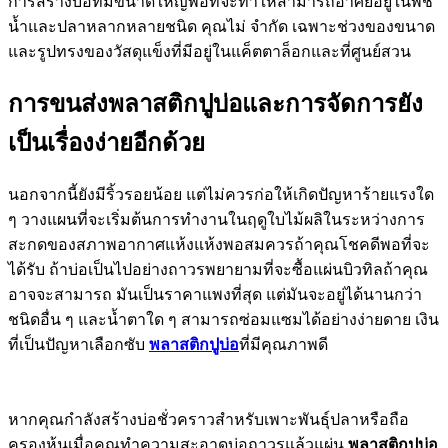
การสร้างบ่อที่มีขนาดใหญ่พอที่จะทำให้สามารถอาศัยอยู่ในพืช
น้ำและปลาหลากหลายชนิด คุณไม่ จำกัด เฉพาะช่วงของขนาด
และรูปทรงของวัสดุแข็งที่มีอยู่ในแค็ตตาล็อกและที่ศูนย์สวน
การขนส่งพลาสติกปูบ่อและการจัดการยัง
เป็นเรื่องง่ายอีกด้วย
นอกจากนี้ยังมีริ้วรอยน้อย แต่ไม่ควรก่อให้เกิดปัญหาร้ายแรงใด
ๆ วางแผนที่จะเริ่มต้นการทำงานในฤดูใบไม้ผลิในระหว่างการ
สะกดของสภาพอากาศแห้งแห้งพอสมควรถ้าคุณโชคดีพอที่จะ
ได้รับ ถ้าบ่อเป็นไปอย่างถาวรพยายามที่จะซื้อแผ่นบิวทิลถ้าคุณ
อาจจะสามารถ มันเป็นราคาแพงที่สุด แต่มันจะอยู่ได้นานกว่า
ชนิดอื่น ๆ และน้ำตาใด ๆ สามารถซ่อมแซมได้อย่างง่ายดาย เงิน
ที่เป็นปัญหาเลือกซับ
พลาสติกปูบ่อ
ที่มีคุณภาพดี
หากคุณกำลังสร้างบ่อชั่วคราวสำหรับเพาะพันธุ์ปลาหรือถือ
ครองหุ้นเมื่อคุณทำความสะอาดบ่อถาวรแล้วแผ่น
พลาสติกปูบ่อ