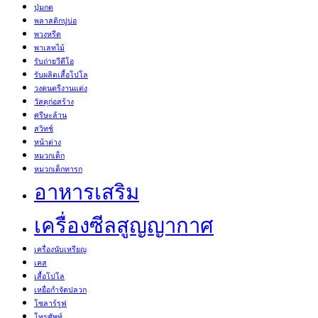
ปุ่มกด
พลาสติกปูบ่อ
พวงหรีด
พาเลทไม้
รับถ่ายวีดีโอ
รับผลิตเสื้อโปโล
วงดนตรีงานแต่ง
วัสดุก่อสร้าง
ศรีษะล้าน
สวิทช์
หน้าต่าง
หมวกเด็ก
หมวกเด็กทารก
อาหารเสริม
เครื่องซีลสูญญากาศ
เครื่องนับเหรียญ
เคส
เสื้อโปโล
เหยื่อกำจัดปลวก
โซลาร์รูฟ
โทรศัพท์