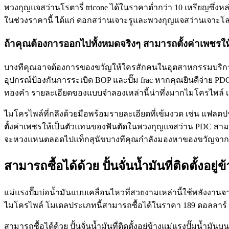
พวงกุญแจสว่านโรตารี่ tricone ได้ในราคาต่ำกว่า 10 เหรียญซึ่งหล
ในช่วงราคานี้ ได้แก่ ดอกสว่านเจาะรูและพวงกุญแจสว่านเจาะ
ถ้าคุณต้องการออกไปทั้งหมดจริงๆ สามารถตั้งค่าเพชรให
บางทีคุณอาจต้องการของขวัญให้ใครสักคนในอุตสาหกรรมบริการ
อุปกรณ์ป้องกันการระเบิด BOP และปั๊ม frac หากคุณยินดีจ่าย PD
ทองคำ รายละเอียดของแบบจำลองเหล่านี้น่าทึ่งมากไมโครไพล์ 
ไมโครไพล์ที่กลึงด้วยมือพร้อมรายละเอียดที่เข้มงวด เช่น แฟลต
ตั้งค่าเพชรให้เป็นตัวแทนของฟันตัดในพวงกุญแจสว่าน PDC สาม
จะหวงแหนตลอดไปแท็กสุนัขบางทีคุณกำลังมองหาของขวัญจากบ่อน
สามารถซื้อได้ด้วย ปั้นจั่นน้ำมันที่ติดตั้งอยู
แม่แรงปั๊มบ่อน้ำมันแบบเคลื่อนไหวที่สวยงามเหล่านี้ใช้พลังงา
ไมโครไพล์ โมเดลประเภทนี้สามารถซื้อได้ในราคา 189 ดอลลาร์ หา
สามารถซื้อได้ด้วย ปั้นจั่นน้ำมันที่ติดตั้งอยู่ข้างแม่แรงปั๊มน้ำ