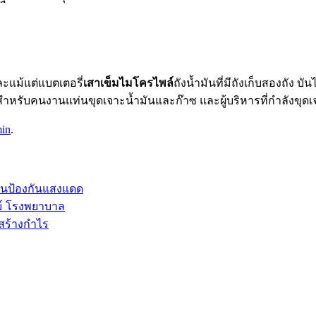
 และแม้แต่แบตเตอรี่
เสาเข็มไมโครไพล์
ถังน้ำมันที่มีถังเก็บสองถัง
ำหรับคนงานแท่นขุดเจาะน้ำมันและก๊าซ และผู้บริหารที่กำลังขุด
in
.
อนป้องกันแสงแดด
ม์ โรงพยาบาล
สร้างกำไร