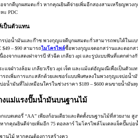
่อจากดีบุกผสมตะกั่ว หากคุณยินดีจ่ายเพิ่มอีกสองสามเหรียญพวงกุญแ
โลหะ PDC
้เป็นตัวแทน
บ่อน้ำมันและก๊าซ พวงกุญแจดีบุกผสมตะกั่วสามารถพบได้ในแบบ
C $49 – $90 สามารถ
ไมโครไพล์
ซื้อพวงกุญแจดอกสว่านและดอกสว่าน
เนื่องจากแสดงฝาจารบี หัวฉีด เกลียว api และรูปแบบฟันที่แตก
ประแจฝ่าวงล้อม เกลียวเรียว api เจ็ต และแม้แต่อัญมณีเพื่อเป็น
ารถเพิ่มการแกะสลักด้วยเลเซอร์แบบพิเศษลงในพวงกุญแจบ่อน้ำมัน
้ำมันที่ไม่เหมือนใครในช่วงราคา $189 – $600 คนขายน้ำมันทุ
่ข้างแม่แรงปั๊มน้ำมันบนฐานไม้
นจากแบตเตอรี่ “AA” เพียงก้อนเดียวและติดตั้งบนฐานไม้ที่สวยงาม
กคุณยินดีจ่ายเพิ่มอีก 75 ดอลลาร์ ไมโครไพล์โมเดลแจ็คปั๊มบ่อน้
มันบนฐานไม้ หากคุณต้องการสร้างคว