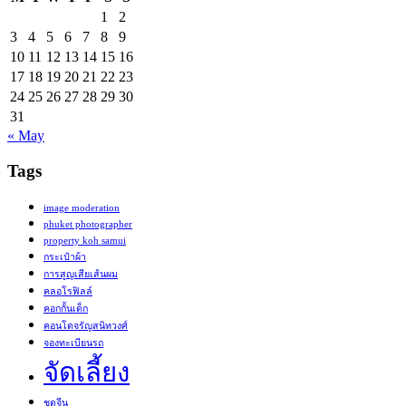
1
2
3
4
5
6
7
8
9
10
11
12
13
14
15
16
17
18
19
20
21
22
23
24
25
26
27
28
29
30
31
« May
Tags
image moderation
phuket photographer
property koh samui
กระเป๋าผ้า
การสูญเสียเส้นผม
คลอโรฟิลล์
คอกกั้นเด็ก
คอนโดจรัญสนิทวงศ์
จองทะเบียนรถ
จัดเลี้ยง
ชุดจีน