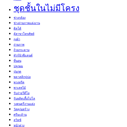
ชุดชั้นในไม่มีโครง
ช่างกล้อง
ช่างถ่ายภาพแต่งงาน
ดิลโด้
ตู้สาขาโทรศัพท์
ถุงผ้า
ถ่ายภาพ
ถ้วยกระดาษ
ทัวร์นิวซีแลนด์
ที่นอน
ปลูกผม
ปุ่มกด
พลาสติกปูบ่อ
พวงหรีด
พาเลทไม้
รับถ่ายวีดีโอ
รับผลิตเสื้อโปโล
วงดนตรีงานแต่ง
วัสดุก่อสร้าง
ศรีษะล้าน
สวิทช์
หน้าต่าง