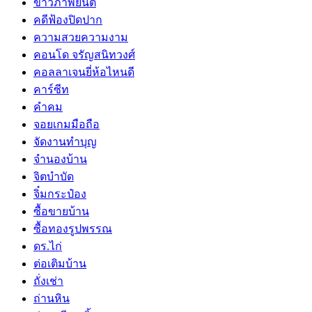
ข่าวภาพยนต์
คดีฟ้องปิดปาก
ความสวยความงาม
คอนโด จรัญสนิทวงศ์
คอลลาเจนยี่ห้อไหนดี
คาร์ซีท
คำคม
จอยเกมมือถือ
จัดงานทำบุญ
จำนองบ้าน
จิตบำบัด
จิ๋มกระป๋อง
ซื้อขายบ้าน
ซื้อทองรูปพรรณ
ดร.ไก่
ต่อเติมบ้าน
ถั่งเช่า
ถ่านหิน