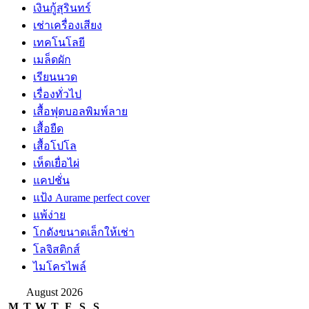
เงินกู้สุรินทร์
เช่าเครื่องเสียง
เทคโนโลยี
เมล็ดผัก
เรียนนวด
เรื่องทั่วไป
เสื้อฟุตบอลพิมพ์ลาย
เสื้อยืด
เสื้อโปโล
เห็ดเยื่อไผ่
แคปชั่น
แป้ง Aurame perfect cover
แพ้ง่าย
โกดังขนาดเล็กให้เช่า
โลจิสติกส์
ไมโครไพล์
August 2026
M
T
W
T
F
S
S