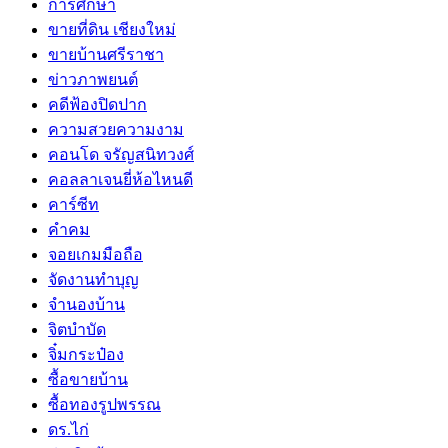
การศึกษา
ขายที่ดิน เชียงใหม่
ขายบ้านศรีราชา
ข่าวภาพยนต์
คดีฟ้องปิดปาก
ความสวยความงาม
คอนโด จรัญสนิทวงศ์
คอลลาเจนยี่ห้อไหนดี
คาร์ซีท
คำคม
จอยเกมมือถือ
จัดงานทำบุญ
จำนองบ้าน
จิตบำบัด
จิ๋มกระป๋อง
ซื้อขายบ้าน
ซื้อทองรูปพรรณ
ดร.ไก่