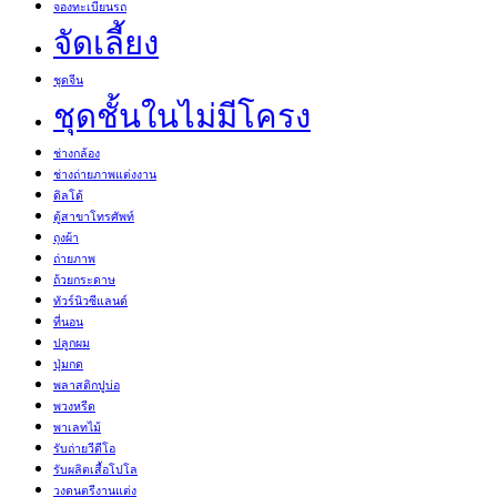
จองทะเบียนรถ
จัดเลี้ยง
ชุดจีน
ชุดชั้นในไม่มีโครง
ช่างกล้อง
ช่างถ่ายภาพแต่งงาน
ดิลโด้
ตู้สาขาโทรศัพท์
ถุงผ้า
ถ่ายภาพ
ถ้วยกระดาษ
ทัวร์นิวซีแลนด์
ที่นอน
ปลูกผม
ปุ่มกด
พลาสติกปูบ่อ
พวงหรีด
พาเลทไม้
รับถ่ายวีดีโอ
รับผลิตเสื้อโปโล
วงดนตรีงานแต่ง