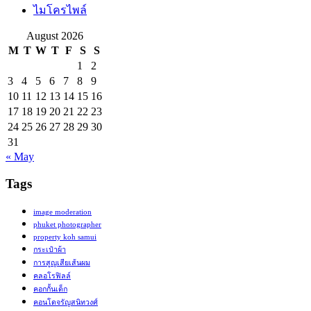
ไมโครไพล์
August 2026
M
T
W
T
F
S
S
1
2
3
4
5
6
7
8
9
10
11
12
13
14
15
16
17
18
19
20
21
22
23
24
25
26
27
28
29
30
31
« May
Tags
image moderation
phuket photographer
property koh samui
กระเป๋าผ้า
การสูญเสียเส้นผม
คลอโรฟิลล์
คอกกั้นเด็ก
คอนโดจรัญสนิทวงศ์